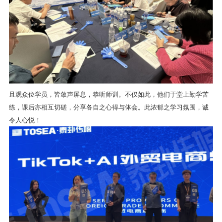
且观众位学员，皆敛声屏息，恭听师训。不仅如此，他们于堂上勤学苦
练，课后亦相互切磋，分享各自之心得与体会。此浓郁之学习氛围，诚
令人心悦！