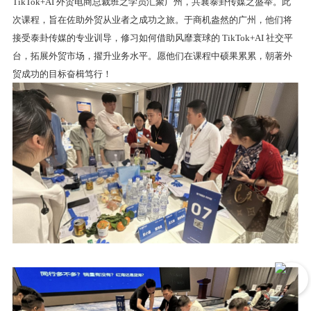
TikTok+AI 外贸电商总裁班之学员汇聚广州，共襄泰卦传媒之盛举。此
次课程，旨在佐助外贸从业者之成功之旅。于商机盎然的广州，他们将
接受泰卦传媒的专业训导，修习如何借助风靡寰球的 TikTok+AI 社交平
台，拓展外贸市场，擢升业务水平。愿他们在课程中硕果累累，朝著外
贸成功的目标奋楫笃行！