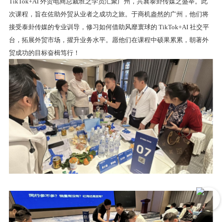
TikTok+AI 外贸电商总裁班之学员汇聚广州，共襄泰卦传媒之盛举。此
次课程，旨在佐助外贸从业者之成功之旅。于商机盎然的广州，他们将
接受泰卦传媒的专业训导，修习如何借助风靡寰球的 TikTok+AI 社交平
台，拓展外贸市场，擢升业务水平。愿他们在课程中硕果累累，朝著外
贸成功的目标奋楫笃行！