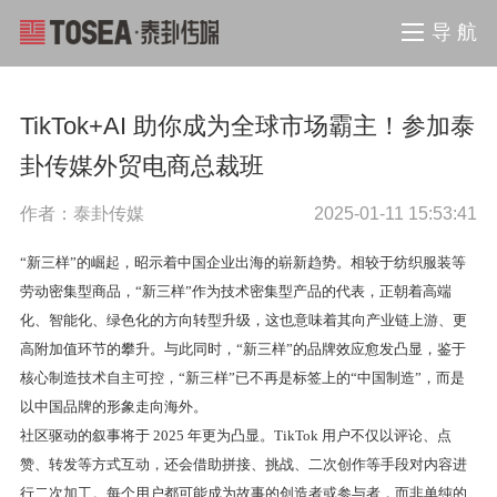
导 航
TikTok+AI 助你成为全球市场霸主！参加泰
卦传媒外贸电商总裁班
作者：泰卦传媒
2025-01-11 15:53:41
“新三样”的崛起，昭示着中国企业出海的崭新趋势。相较于纺织服装等
劳动密集型商品，“新三样”作为技术密集型产品的代表，正朝着高端
化、智能化、绿色化的方向转型升级，这也意味着其向产业链上游、更
高附加值环节的攀升。与此同时，“新三样”的品牌效应愈发凸显，鉴于
核心制造技术自主可控，“新三样”已不再是标签上的“中国制造”，而是
以中国品牌的形象走向海外。
社区驱动的叙事将于 2025 年更为凸显。TikTok 用户不仅以评论、点
赞、转发等方式互动，还会借助拼接、挑战、二次创作等手段对内容进
行二次加工。每个用户都可能成为故事的创造者或参与者，而非单纯的