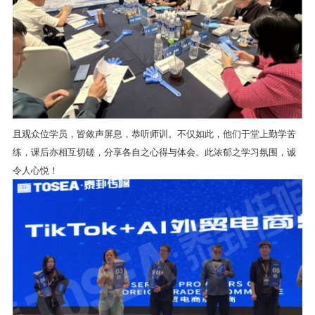
且观众位学员，皆敛声屏息，恭听师训。不仅如此，他们于堂上勤学苦
练，课后亦相互切磋，分享各自之心得与体会。此浓郁之学习氛围，诚
令人心悦！