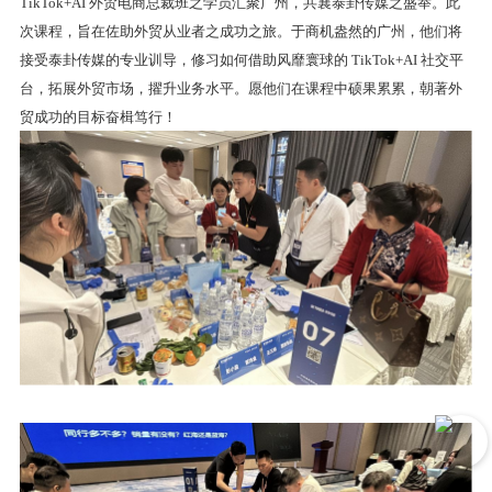
TikTok+AI 外贸电商总裁班之学员汇聚广州，共襄泰卦传媒之盛举。此
次课程，旨在佐助外贸从业者之成功之旅。于商机盎然的广州，他们将
接受泰卦传媒的专业训导，修习如何借助风靡寰球的 TikTok+AI 社交平
台，拓展外贸市场，擢升业务水平。愿他们在课程中硕果累累，朝著外
贸成功的目标奋楫笃行！