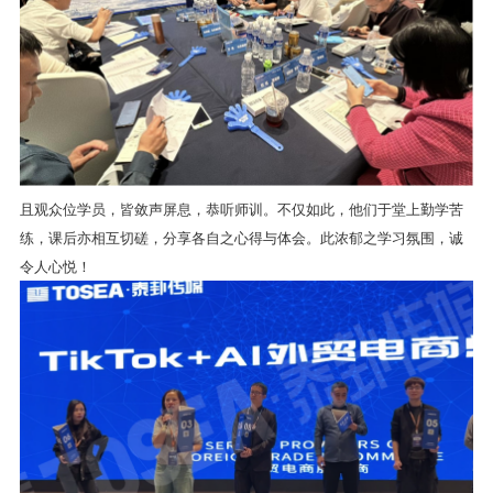
且观众位学员，皆敛声屏息，恭听师训。不仅如此，他们于堂上勤学苦
练，课后亦相互切磋，分享各自之心得与体会。此浓郁之学习氛围，诚
令人心悦！