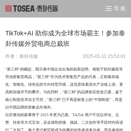
导 航
TikTok+AI 助你成为全球市场霸主！参加泰
卦传媒外贸电商总裁班
作者：泰卦传媒
2025-01-11 15:53:41
“新三样”的崛起，昭示着中国企业出海的崭新趋势。相较于纺织服装等
劳动密集型商品，“新三样”作为技术密集型产品的代表，正朝着高端
化、智能化、绿色化的方向转型升级，这也意味着其向产业链上游、更
高附加值环节的攀升。与此同时，“新三样”的品牌效应愈发凸显，鉴于
核心制造技术自主可控，“新三样”已不再是标签上的“中国制造”，而是
以中国品牌的形象走向海外。
社区驱动的叙事将于 2025 年更为凸显。TikTok 用户不仅以评论、点
赞、转发等方式互动，还会借助拼接、挑战、二次创作等手段对内容进
行二次加工。每个用户都可能成为故事的创造者或参与者，而非单纯的