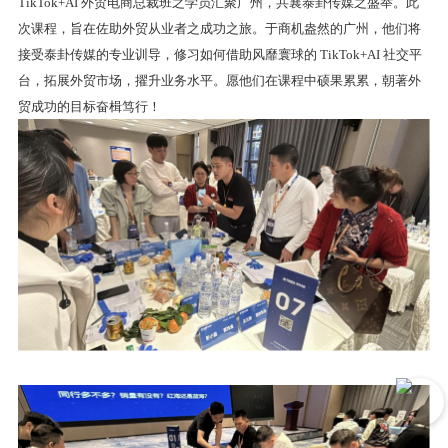
TikTok+AI 外贸电商总裁班之学员汇聚广州，共襄泰卦传媒之盛举。此
次课程，旨在佐助外贸从业者之成功之旅。于商机盎然的广州，他们将
接受泰卦传媒的专业训导，修习如何借助风靡寰球的 TikTok+AI 社交平
台，拓展外贸市场，擢升业务水平。愿他们在课程中硕果累累，朝著外
贸成功的目标奋楫笃行！