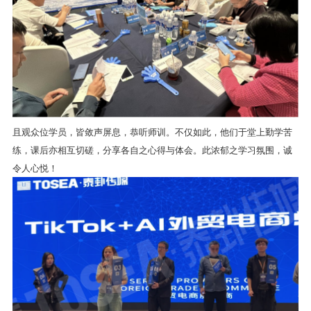
且观众位学员，皆敛声屏息，恭听师训。不仅如此，他们于堂上勤学苦
练，课后亦相互切磋，分享各自之心得与体会。此浓郁之学习氛围，诚
令人心悦！