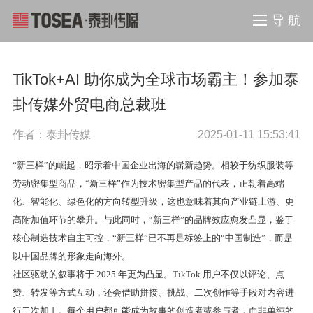
导 航
TikTok+AI 助你成为全球市场霸主！参加泰
卦传媒外贸电商总裁班
作者：泰卦传媒
2025-01-11 15:53:41
“新三样”的崛起，昭示着中国企业出海的崭新趋势。相较于纺织服装等
劳动密集型商品，“新三样”作为技术密集型产品的代表，正朝着高端
化、智能化、绿色化的方向转型升级，这也意味着其向产业链上游、更
高附加值环节的攀升。与此同时，“新三样”的品牌效应愈发凸显，鉴于
核心制造技术自主可控，“新三样”已不再是标签上的“中国制造”，而是
以中国品牌的形象走向海外。
社区驱动的叙事将于 2025 年更为凸显。TikTok 用户不仅以评论、点
赞、转发等方式互动，还会借助拼接、挑战、二次创作等手段对内容进
行二次加工。每个用户都可能成为故事的创造者或参与者，而非单纯的