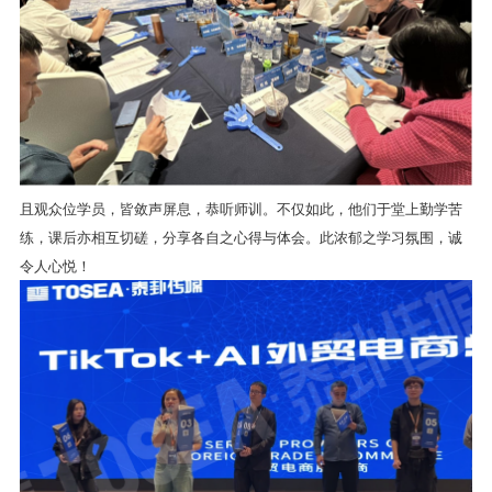
且观众位学员，皆敛声屏息，恭听师训。不仅如此，他们于堂上勤学苦
练，课后亦相互切磋，分享各自之心得与体会。此浓郁之学习氛围，诚
令人心悦！