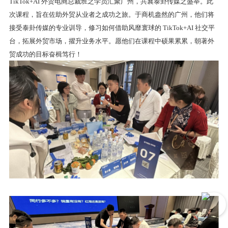
TikTok+AI 外贸电商总裁班之学员汇聚广州，共襄泰卦传媒之盛举。此
次课程，旨在佐助外贸从业者之成功之旅。于商机盎然的广州，他们将
接受泰卦传媒的专业训导，修习如何借助风靡寰球的 TikTok+AI 社交平
台，拓展外贸市场，擢升业务水平。愿他们在课程中硕果累累，朝著外
贸成功的目标奋楫笃行！