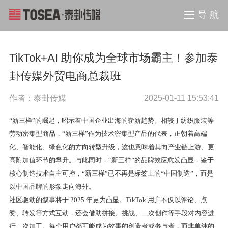
导 航
TikTok+AI 助你成为全球市场霸主！参加泰
卦传媒外贸电商总裁班
作者：泰卦传媒
2025-01-11 15:53:41
“新三样”的崛起，昭示着中国企业出海的崭新趋势。相较于纺织服装等
劳动密集型商品，“新三样”作为技术密集型产品的代表，正朝着高端
化、智能化、绿色化的方向转型升级，这也意味着其向产业链上游、更
高附加值环节的攀升。与此同时，“新三样”的品牌效应愈发凸显，鉴于
核心制造技术自主可控，“新三样”已不再是标签上的“中国制造”，而是
以中国品牌的形象走向海外。
社区驱动的叙事将于 2025 年更为凸显。TikTok 用户不仅以评论、点
赞、转发等方式互动，还会借助拼接、挑战、二次创作等手段对内容进
行二次加工。每个用户都可能成为故事的创造者或参与者，而非单纯的