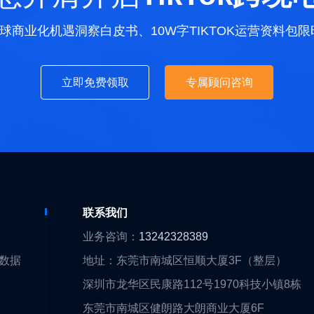
K全球商业化机遇洞察白皮书、10W字TIKTOK运营资料包
立即免费领取
专属顾问咨询
们
联系我们
们
业务咨询：
13242328389
大数据
地址：东莞市南城区恒顺大厦3F（整层）
围
深圳市龙华区民康路112号1970科技小镇8栋
队
东莞市南城区健朗路大朗商业大厦6F