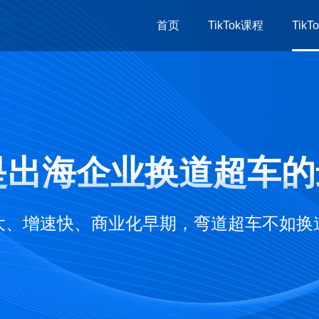
首页
TikTok课程
Tik
TikTok直播课
千
TikTok总裁班
学
TikTok赋能方案
线
ok是出海企业换道超车
大、增速快、商业化早期，弯道超车不如换