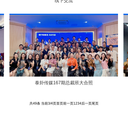
线下交流
泰卦传媒167期总裁班大合照
共49条 当前3/4页
首页
前一页
1
2
3
4
后一页
尾页