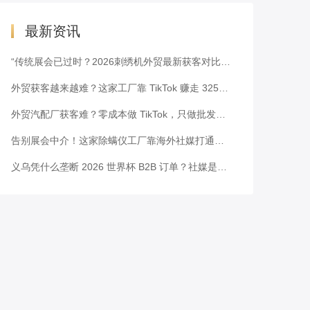
最新资讯
“传统展会已过时？2026刺绣机外贸最新获客对比表”
外贸获客越来越难？这家工厂靠 TikTok 赚走 3251 万美元
外贸汽配厂获客难？零成本做 TikTok，只做批发也能霸榜拿单
告别展会中介！这家除螨仪工厂靠海外社媒打通北美供应链
义乌凭什么垄断 2026 世界杯 B2B 订单？社媒是破局关键