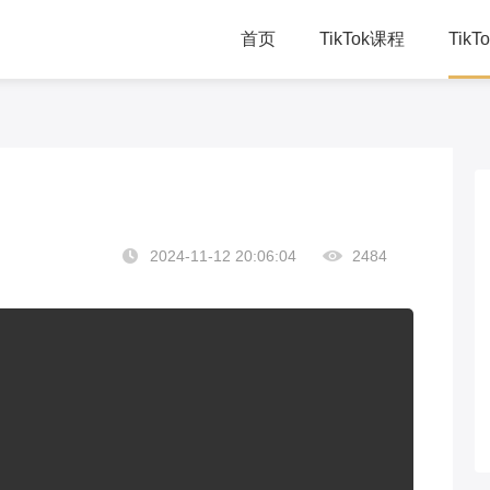
首页
TikTok课程
Tik
TikTok直播课
千
TikTok总裁班
学
TikTok赋能方案
线
2024-11-12 20:06:04
2484