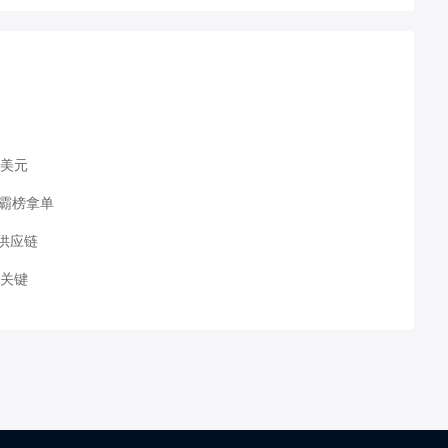
万美元
能霸榜拿单
供应链
局关键