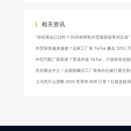
相关资讯
“传统展会已过时？2026刺绣机外贸最新获客对比表”
外贸获客越来越难？这家工厂靠 TikTok 赚走 3251 
外贸汽配厂获客难？零成本做 TikTok，只做批发也
告别展会中介！这家除螨仪工厂靠海外社媒打通北美
义乌凭什么垄断 2026 世界杯 B2B 订单？社媒是破