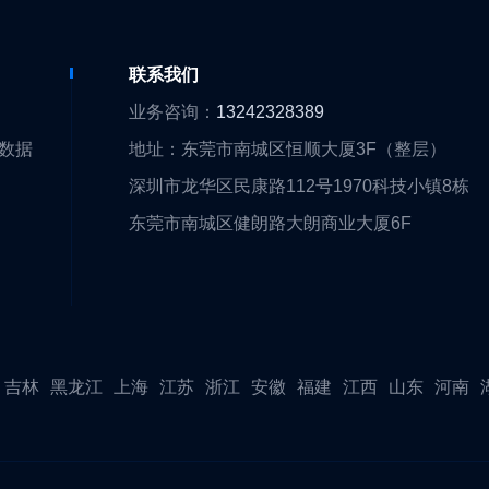
们
联系我们
们
业务咨询：
13242328389
大数据
地址：东莞市南城区恒顺大厦3F（整层）
围
深圳市龙华区民康路112号1970科技小镇8栋
队
东莞市南城区健朗路大朗商业大厦6F
证
伴
吉林
黑龙江
上海
江苏
浙江
安徽
福建
江西
山东
河南