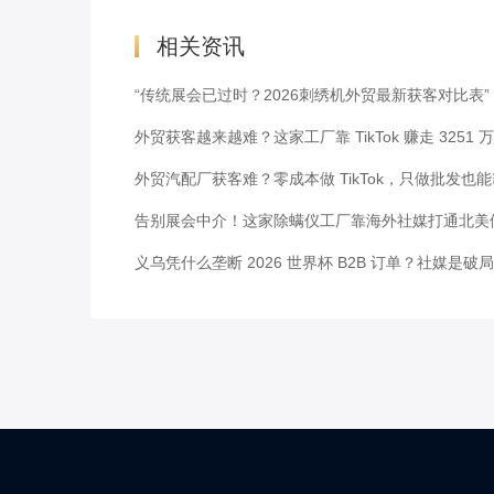
相关资讯
“传统展会已过时？2026刺绣机外贸最新获客对比表”
外贸获客越来越难？这家工厂靠 TikTok 赚走 3251 
外贸汽配厂获客难？零成本做 TikTok，只做批发也
告别展会中介！这家除螨仪工厂靠海外社媒打通北美
义乌凭什么垄断 2026 世界杯 B2B 订单？社媒是破