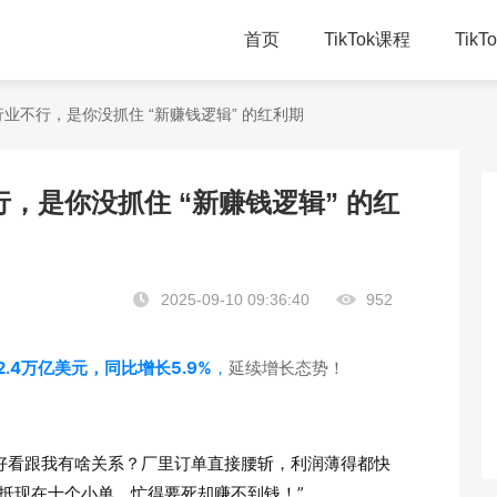
首页
TikTok课程
Tik
TikTok直播课
千
业不行，是你没抓住 “新赚钱逻辑” 的红利期
TikTok总裁班
学
，是你没抓住 “新赚钱逻辑” 的红
TikTok赋能方案
线
2025-09-10 09:36:40
952
.4万亿美元，同比增长5.9%
，
延续增长态势！
好看跟我有啥关系？厂里订单直接腰斩，利润薄得都快
能抵现在十个小单，忙得要死却赚不到钱！”