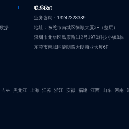
们
联系我们
们
业务咨询：
13242328389
大数据
地址：东莞市南城区恒顺大厦3F（整层）
围
深圳市龙华区民康路112号1970科技小镇8栋
队
东莞市南城区健朗路大朗商业大厦6F
证
伴
吉林
黑龙江
上海
江苏
浙江
安徽
福建
江西
山东
河南