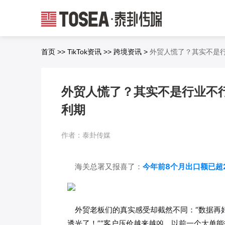
首页
>>
TikTok资讯
>>
跨境资讯
>
外贸人慌了？其实不是行
外贸人慌了？其实不是行业不行
利期
作者：泰卦传媒
海关总署又报喜了：
今年前8个月出口额已超2
外贸老板们的真实感受却截然不同：“数据再
透光了！”“客户压价越来越凶，以前一个大单