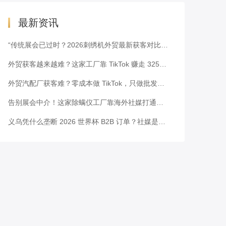
最新资讯
“传统展会已过时？2026刺绣机外贸最新获客对比表”
外贸获客越来越难？这家工厂靠 TikTok 赚走 3251 万美元
外贸汽配厂获客难？零成本做 TikTok，只做批发也能霸榜拿单
告别展会中介！这家除螨仪工厂靠海外社媒打通北美供应链
义乌凭什么垄断 2026 世界杯 B2B 订单？社媒是破局关键