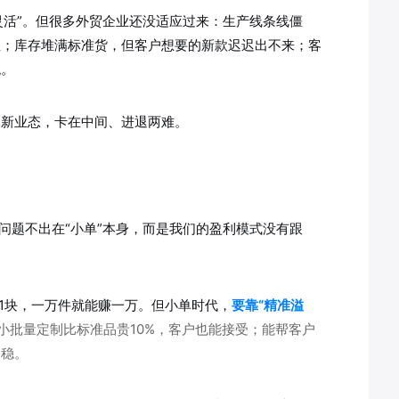
灵活”。但很多外贸企业还没适应过来：生产线条线僵
住；库存堆满标准货，但客户想要的新款迟迟出不来；客
绝。
过新业态，卡在中间、进退两难。
问题不出在“小单”本身，而是我们的盈利模式没有跟
赚1块，一万件就能赚一万。但小单时代，
要靠“精准溢
小批量定制比标准品贵10%，客户也能接受；能帮客户
更稳。