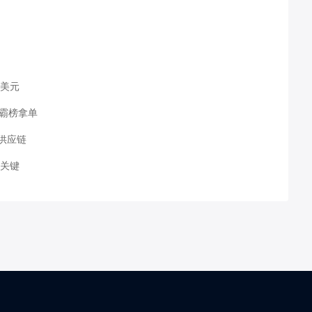
万美元
能霸榜拿单
供应链
局关键