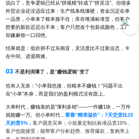
说白了，竞争逻辑已经从“拼规模”转成了“拼灵活”。但很多
外贸企业还没适应过来：生产线条线僵硬，资金沉淀在单
一品类，小单来了根本接不住；库存堆满标准货，但客户
想要的新款迟迟出不来；客户只想改个包装或颜色，工厂
却嫌麻烦一口回绝。
结果就是：低价拼不过东南亚，灵活度比不过新业态，卡
在中间、进退两难。
03
不是利润薄了，是“赚钱逻辑”变了
也有人无奈：“小单我也接，但根本不赚钱！”问题不出
在“小单”本身，而是我们的盈利模式没有跟上。
大单时代，赚钱靠的是“薄利多销”——一件赚1块，一万件
就能赚一万。但小单时代，
要靠“精准溢价”：7天交货比15
天的贵5%，
客户愿意买单；小批量定制比标准品贵10%，
客户也能接受；能帮客户分析趋势、推荐爆款，复购率上