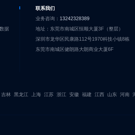
们
联系我们
们
业务咨询：
13242328389
大数据
地址：东莞市南城区恒顺大厦3F（整层）
围
深圳市龙华区民康路112号1970科技小镇8栋
队
东莞市南城区健朗路大朗商业大厦6F
证
伴
吉林
黑龙江
上海
江苏
浙江
安徽
福建
江西
山东
河南