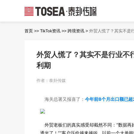
首页
>>
TikTok资讯
>>
跨境资讯
>
外贸人慌了？其实不是行
外贸人慌了？其实不是行业不行
利期
作者：泰卦传媒
海关总署又报喜了：
今年前8个月出口额已超2
外贸老板们的真实感受却截然不同：“数据再
透光了！”“客户压价越来越凶，以前一个大单