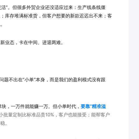
灵活”。但很多外贸企业还没适应过来：生产线条线僵
住；库存堆满标准货，但客户想要的新款迟迟出不来；客
绝。
过新业态，卡在中间、进退两难。
问题不出在“小单”本身，而是我们的盈利模式没有跟
赚1块，一万件就能赚一万。但小单时代，
要靠“精准溢
小批量定制比标准品贵10%，客户也能接受；能帮客户
更稳。