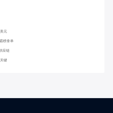
万美元
能霸榜拿单
供应链
局关键