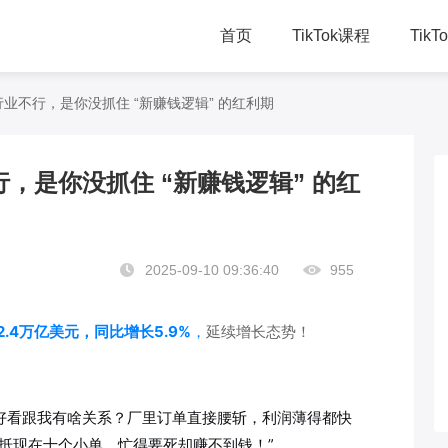
首页
TikTok课程
Tik
TikTok直播课
千
业不行，是你没抓住 “新赚钱逻辑” 的红利期
TikTok总裁班
学
，是你没抓住 “新赚钱逻辑” 的红
TikTok赋能方案
线
2025-09-10 09:36:40
955
.4万亿美元，同比增长5.9%
，
延续增长态势！
好看跟我有啥关系？厂里订单直接腰斩，利润薄得都快
能抵现在十个小单，忙得要死却赚不到钱！”