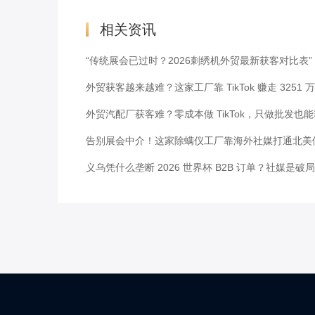
相关资讯
“传统展会已过时？2026刺绣机外贸最新获客对比表”
外贸获客越来越难？这家工厂靠 TikTok 赚走 3251 
外贸汽配厂获客难？零成本做 TikTok，只做批发也
告别展会中介！这家除螨仪工厂靠海外社媒打通北美
义乌凭什么垄断 2026 世界杯 B2B 订单？社媒是破