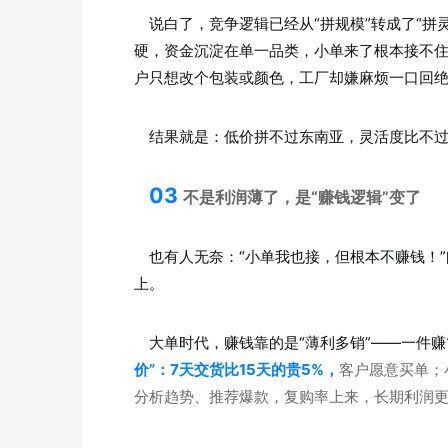
说白了，竞争逻辑已经从“拼规模”转成了“拼
硬，资金沉淀在单一品类，小单来了根本接不
户只想改个包装或颜色，工厂却嫌麻烦一口回
结果就是：低价拼不过东南亚，灵活度比不
03
不是利润薄了，是“赚钱逻辑”变了
也有人无奈：“小单我也接，但根本不赚钱！”
上。
大单时代，赚钱靠的是“薄利多销”——一件
价”：7天交货比15天的贵5%，
客户愿意买单；
分析趋势、推荐爆款，复购率上来，长期利润