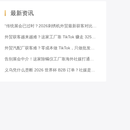
最新资讯
“传统展会已过时？2026刺绣机外贸最新获客对比表”
外贸获客越来越难？这家工厂靠 TikTok 赚走 3251 万美元
外贸汽配厂获客难？零成本做 TikTok，只做批发也能霸榜拿单
告别展会中介！这家除螨仪工厂靠海外社媒打通北美供应链
义乌凭什么垄断 2026 世界杯 B2B 订单？社媒是破局关键