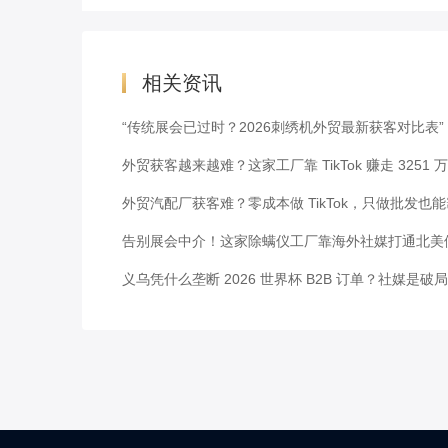
相关资讯
“传统展会已过时？2026刺绣机外贸最新获客对比表”
外贸获客越来越难？这家工厂靠 TikTok 赚走 3251 
外贸汽配厂获客难？零成本做 TikTok，只做批发也
告别展会中介！这家除螨仪工厂靠海外社媒打通北美
义乌凭什么垄断 2026 世界杯 B2B 订单？社媒是破