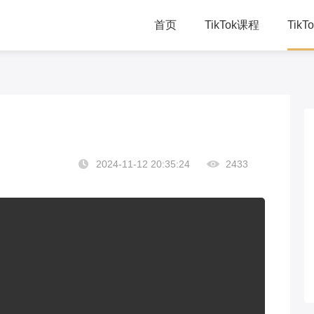
首页
TikTok课程
Tik
TikTok直播课
千
TikTok总裁班
学
TikTok赋能方案
线
2024-11-12 20:35:24
2433