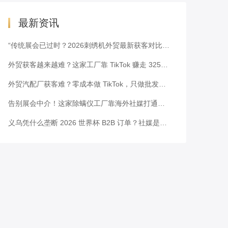
最新资讯
“传统展会已过时？2026刺绣机外贸最新获客对比表”
外贸获客越来越难？这家工厂靠 TikTok 赚走 3251 万美元
外贸汽配厂获客难？零成本做 TikTok，只做批发也能霸榜拿单
告别展会中介！这家除螨仪工厂靠海外社媒打通北美供应链
义乌凭什么垄断 2026 世界杯 B2B 订单？社媒是破局关键