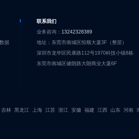
们
联系我们
们
业务咨询：
13242328389
大数据
地址：东莞市南城区恒顺大厦3F（整层）
围
深圳市龙华区民康路112号1970科技小镇8栋
队
东莞市南城区健朗路大朗商业大厦6F
证
伴
吉林
黑龙江
上海
江苏
浙江
安徽
福建
江西
山东
河南