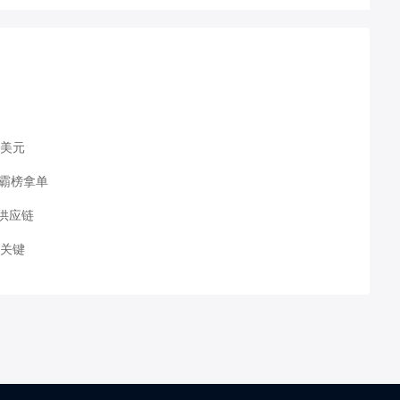
万美元
能霸榜拿单
供应链
局关键