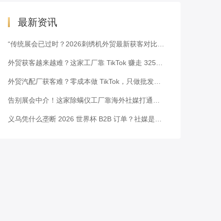
最新资讯
“传统展会已过时？2026刺绣机外贸最新获客对比表”
外贸获客越来越难？这家工厂靠 TikTok 赚走 3251 万美元
外贸汽配厂获客难？零成本做 TikTok，只做批发也能霸榜拿单
告别展会中介！这家除螨仪工厂靠海外社媒打通北美供应链
义乌凭什么垄断 2026 世界杯 B2B 订单？社媒是破局关键