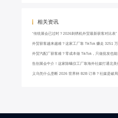
相关资讯
“传统展会已过时？2026刺绣机外贸最新获客对比表”
外贸获客越来越难？这家工厂靠 TikTok 赚走 3251 
外贸汽配厂获客难？零成本做 TikTok，只做批发也
告别展会中介！这家除螨仪工厂靠海外社媒打通北美
义乌凭什么垄断 2026 世界杯 B2B 订单？社媒是破