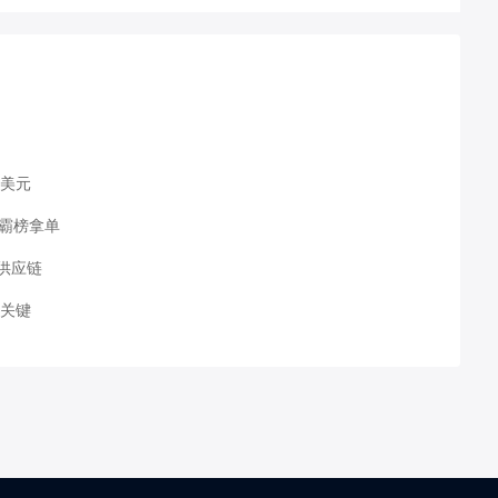
万美元
能霸榜拿单
供应链
局关键