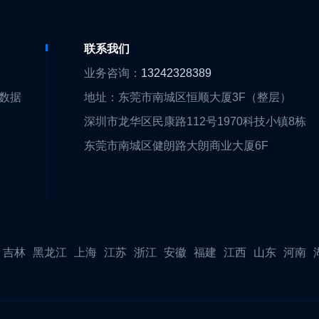
们
联系我们
们
业务咨询：
13242328389
大数据
地址：东莞市南城区恒顺大厦3F（整层）
围
深圳市龙华区民康路112号1970科技小镇8栋
队
东莞市南城区健朗路大朗商业大厦6F
证
伴
吉林
黑龙江
上海
江苏
浙江
安徽
福建
江西
山东
河南