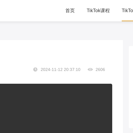
首页
TikTok课程
Tik
TikTok直播课
千
TikTok总裁班
学
TikTok赋能方案
线
2024-11-12 20:37:10
2606