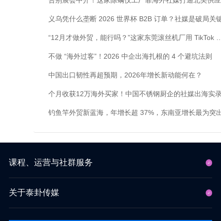
告别展会中介！这家除螨仪工厂靠海外社媒打通北美供应
义乌凭什么垄断 2026 世界杯 B2B 订单？社媒是破局关
“12月才做外贸，能行吗？”这家东莞滚丝机厂用 T
不做 “海外过客”！2026 中企出海扎根的 4 个避坑法则
中国出口韧性再超预期，2026年增长新动能何在？
个月收获12万海外买家！中国不锈钢厨企的社媒出海实
钓鱼竿外贸新蓝海，年增长超 37%，东南亚增长最为突
课程、运营与社群服务
关于泰卦传媒