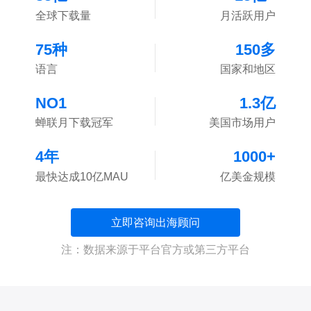
全球下载量
月活跃用户
75
种
150
多
语言
国家和地区
NO
1
1.3
亿
蝉联月下载冠军
美国市场用户
4
年
1000
+
最快达成10亿MAU
亿美金规模
立即咨询出海顾问
注：数据来源于平台官方或第三方平台