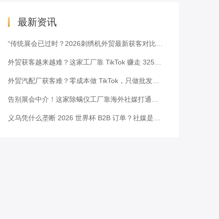
最新资讯
“传统展会已过时？2026刺绣机外贸最新获客对比表”
外贸获客越来越难？这家工厂靠 TikTok 赚走 3251 万美元
外贸汽配厂获客难？零成本做 TikTok，只做批发也能霸榜拿单
告别展会中介！这家除螨仪工厂靠海外社媒打通北美供应链
义乌凭什么垄断 2026 世界杯 B2B 订单？社媒是破局关键