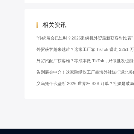
相关资讯
“传统展会已过时？2026刺绣机外贸最新获客对比表”
外贸获客越来越难？这家工厂靠 TikTok 赚走 3251 
外贸汽配厂获客难？零成本做 TikTok，只做批发也
告别展会中介！这家除螨仪工厂靠海外社媒打通北美
义乌凭什么垄断 2026 世界杯 B2B 订单？社媒是破