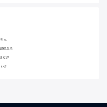
万美元
能霸榜拿单
供应链
局关键