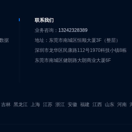
们
联系我们
们
业务咨询：
13242328389
大数据
地址：东莞市南城区恒顺大厦3F（整层）
围
深圳市龙华区民康路112号1970科技小镇8栋
队
东莞市南城区健朗路大朗商业大厦6F
证
伴
吉林
黑龙江
上海
江苏
浙江
安徽
福建
江西
山东
河南